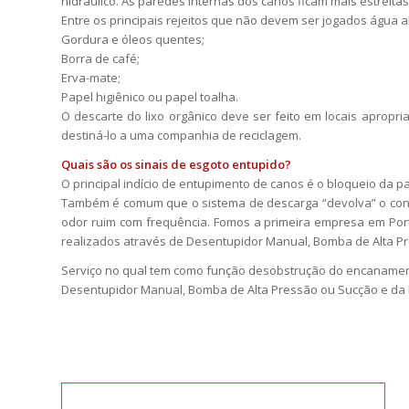
hidráulico. As paredes internas dos canos ficam mais estreit
Entre os principais rejeitos que não devem ser jogados água 
Gordura e óleos quentes;
Borra de café;
Erva-mate;
Papel higiênico ou papel toalha.
O descarte do lixo orgânico deve ser feito em locais aprop
destiná-lo a uma companhia de reciclagem.
Quais são os sinais de esgoto entupido?
O principal indício de entupimento de canos é o bloqueio da 
Também é comum que o sistema de descarga “devolva” o conteú
odor ruim com frequência. Fomos a primeira empresa em Port
realizados através de Desentupidor Manual, Bomba de Alta P
Serviço no qual tem como função desobstrução do encanament
Desentupidor Manual, Bomba de Alta Pressão ou Sucção e da