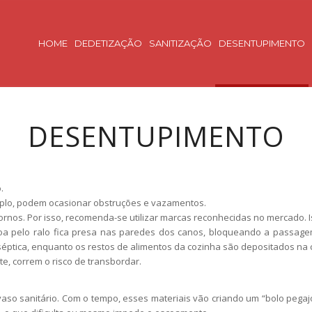
HOME
DEDETIZAÇÃO
SANITIZAÇÃO
DESENTUPIMENTO
DESENTUPIMENTO
.
mplo, podem ocasionar obstruções e vazamentos.
nos. Por isso, recomenda-se utilizar marcas reconhecidas no mercado. I
oa pelo ralo fica presa nas paredes dos canos, bloqueando a passage
séptica, enquanto os restos de alimentos da cozinha são depositados na c
, correm o risco de transbordar.
vaso sanitário. Com o tempo, esses materiais vão criando um “bolo pe