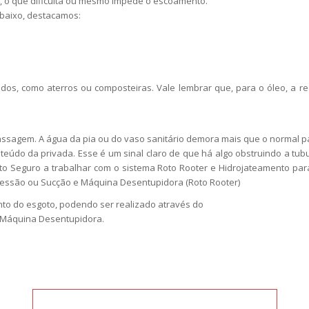
as, o que dificulta ou mesmo impede o escoamento.
abaixo, destacamos:
riados, como aterros ou composteiras. Vale lembrar que, para o óleo, a
passagem. A água da pia ou do vaso sanitário demora mais que o normal pa
do da privada. Esse é um sinal claro de que há algo obstruindo a tubu
o Seguro a trabalhar com o sistema Roto Rooter e Hidrojateamento para 
ressão ou Sucção e Máquina Desentupidora (Roto Rooter)
o do esgoto, podendo ser realizado através do
 Máquina Desentupidora.