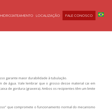
HIDROJATEAMENTO
LOCALIZAÇÃO
FALE CONOSCO
sso garante maior durabilidade à tubulação.
m de água. Vale lembrar que o grosso desse material cai em
aixa de gordura (graxeira). Ambos os recipientes têm um limite
gajoso” que compromete o funcionamento normal do mecanismo